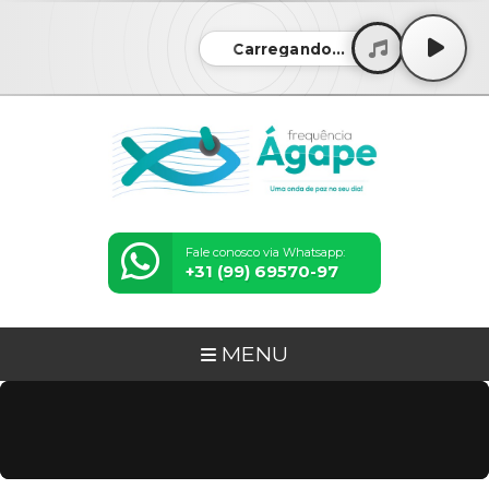
Carregando...
Fale conosco via Whatsapp:
+31 (99) 69570-97
MENU