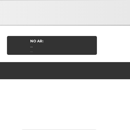
NO AR:
...
...