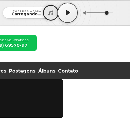
TOCANDO AGORA
Carregando...
osco via Whatsapp:
99) 69570-97
res
Postagens
Álbuns
Contato